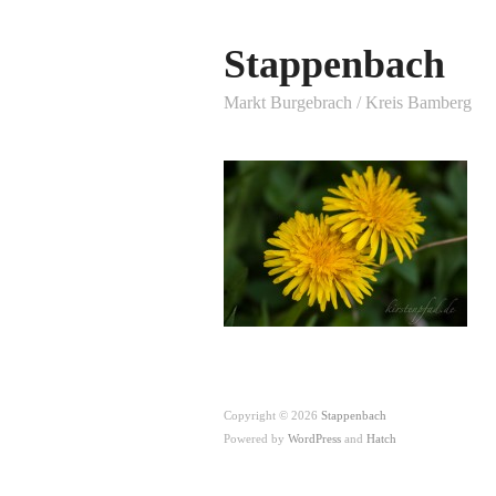
Stappenbach
Markt Burgebrach / Kreis Bamberg
Copyright © 2026
Stappenbach
Powered by
WordPress
and
Hatch